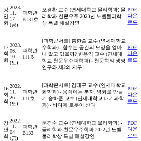
2023.
강
오경환 교수 (연세대학교 물리학과)
물
PDF
과학관
11.
다운
연
리학과-천문우주 2023년 노벨물리학
17
B131호
로드
회
상 특별 해설강연
(금)
[과학콘서트]
홍한솔 교수 (연세대학교
2023.
17
수학과)
- 함수는 공간의 모양을 얼마
PDF
과학관
06.
회
다운
나 알고 있을까?
변용익 교수 (연세대
10
111호
회
로드
학교 천문우주과학과)
- 천문학의 생명
(토)
연구와 제2의 지구
[과학콘서트]
김태규 교수 (연세대학교
2022.
16
PDF
11.
과학관
화학과)
- 움직이는 분자, 영화로 만들
회
다운
26
111호
기
송하준 교수 (연세대학교 대기과학
회
로드
(토)
과)
- 바다에 로봇이 산다
2022.
강
문경순 교수 (연세대학교 물리학과)
-
PDF
11.
과학관
다운
연
물리학과-천문우주학과 2022년 노벨
04
B133
로드
회
물리학상 특별 해설강연
(금)