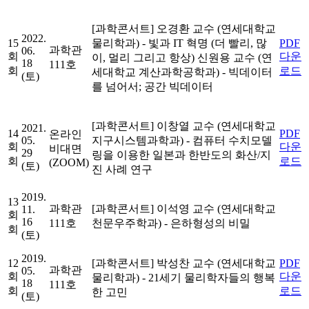
[과학콘서트]
오경환 교수 (연세대학교
2022.
15
물리학과)
- 빛과 IT 혁명 (더 빨리, 많
PDF
과학관
06.
회
다운
이, 멀리 그리고 항상)
신원용 교수 (연
18
111호
회
로드
세대학교 계산과학공학과)
- 빅데이터
(토)
를 넘어서; 공간 빅데이터
[과학콘서트]
이창열 교수 (연세대학교
2021.
14
PDF
온라인
05.
지구시스템과학과)
- 컴퓨터 수치모델
회
다운
비대면
29
링을 이용한 일본과 한반도의 화산/지
회
로드
(ZOOM)
(토)
진 사례 연구
2019.
13
과학관
[과학콘서트]
이석영 교수 (연세대학교
11.
회
16
111호
천문우주학과)
- 은하형성의 비밀
회
(토)
2019.
12
[과학콘서트]
박성찬 교수 (연세대학교
PDF
과학관
05.
회
다운
물리학과)
- 21세기 물리학자들의 행복
18
111호
회
로드
한 고민
(토)