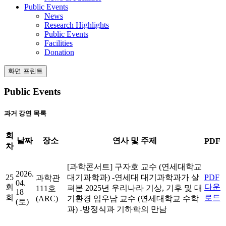
Public Events
News
Research Highlights
Public Events
Facilities
Donation
화면 프린트
Public Events
과거 강연 목록
회
날짜
장소
연사 및 주제
PDF
차
[과학콘서트]
구자호 교수 (연세대학교
2026.
25
대기과학과)
-연세대 대기과학과가 살
PDF
과학관
04.
회
다운
펴본 2025년 우리나라 기상, 기후 및 대
111호
18
회
로드
(ARC)
기환경
임우남 교수 (연세대학교 수학
(토)
과)
-방정식과 기하학의 만남