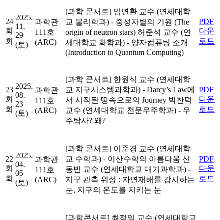
[과학 콘서트]
임연환 교수 (연세대학
2025.
24
PDF
과학관
교 물리학과)
- 중성자별의 기원 (The
11.
회
다운
111호
origin of neutron stars)
허준석 교수 (연
29
회
로드
(ARC)
세대학교 화학과)
- 양자컴퓨팅 소개
(토)
(Introduction to Quantum Computing)
[과학 콘서트]
한원식 교수 (연세대학
2025.
23
교 지구시스템과학과)
- Darcy’s Law에
PDF
과학관
08.
회
다운
서 시작된 땅속으로의 Journey
박찬덕
111호
23
회
로드
(ARC)
교수 (연세대학교 천문우주학과)
- 우
(토)
주탐사? 왜?
[과학 콘서트]
이준경 교수 (연세대학
2025.
22
교 수학과)
- 이산수학의 아름다움
신
PDF
과학관
04.
회
다운
동빈 교수 (연세대학교 대기과학과)
-
111호
05
회
로드
(ARC)
지구 관측 위성 : 자연재해를 감시하는
(토)
눈, 지구의 온도를 지키는 눈
[과학콘서트]
최정일 교수 (연세대학교