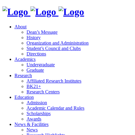
About
Dean’s Message
History
Organization and Administration
Student’s Council and Clubs
Directions
Academics
Undergraduate
Graduate
Research
Affiliated Research Institutes
BK21+
Research Centers
Education
Admission
Academic Calendar and Rules
Scholarships
Awards
News & Facilities
News