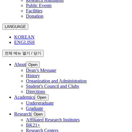
Research Highlights
Public Events
Facilities
Donation
LANGUAGE
KOREAN
ENGLISH
전체 메뉴 열기 / 닫기
About
Open
Dean’s Message
History
Organization and Administration
Student’s Council and Clubs
Directions
Academics
Open
Undergraduate
Graduate
Research
Open
Affiliated Research Institutes
BK21+
Research Centers