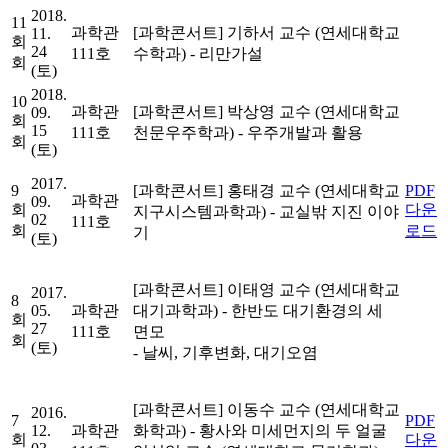
2018.
11
과학관
[과학콘서트]
기하서 교수 (연세대학교
11.
회
24
111호
수학과)
- 리만가설
회
(토)
2018.
10
과학관
[과학콘서트]
박상영 교수 (연세대학교
09.
회
15
111호
천문우주학과)
- 우주개발과 활용
회
(토)
2017.
9
[과학콘서트]
홍태경 교수 (연세대학교
PDF
과학관
09.
회
다운
지구시스템과학과)
- 교실밖 지진 이야
02
111호
회
로드
기
(토)
[과학콘서트]
이태영 교수 (연세대학교
2017.
8
05.
과학관
대기과학과)
- 한반도 대기환경의 세
회
27
111호
면모
회
(토)
- 날씨, 기후변화, 대기오염
[과학콘서트]
이동수 교수 (연세대학교
2016.
7
PDF
12.
과학관
화학과)
- 황사와 미세먼지의 두 얼굴
회
다운