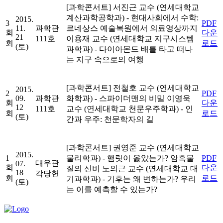
[과학콘서트]
서진근 교수 (연세대학교
계산과학공학과)
- 현대사회에서 수학:
2015.
3
PDF
11.
과학관
르네상스 예술복원에서 의료영상까지
회
다운
21
111호
이용재 교수 (연세대학교 지구시스템
회
로드
(토)
과학과)
- 다이아몬드 배를 타고 떠나
는 지구 속으로의 여행
[과학콘서트]
전철호 교수 (연세대학교
2015.
2
PDF
09.
과학관
화학과)
- 스파이더맨의 비밀
이영욱
회
다운
12
111호
교수 (연세대학교 천문우주학과)
- 인
회
로드
(토)
간과 우주: 천문학자의 길
[과학콘서트]
권영준 교수 (연세대학교
2015.
1
물리학과)
- 햄릿이 옳았는가? 암흑물
PDF
대우관
07.
회
다운
질의 신비
노의근 교수 (연세대학교 대
18
각당헌
회
로드
기과학과)
- 기후는 왜 변하는가? 우리
(토)
는 이를 예측할 수 있는가?