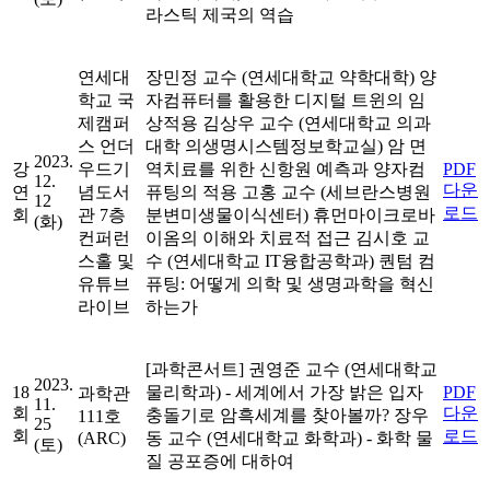
라스틱 제국의 역습
연세대
장민정 교수 (연세대학교 약학대학)
양
학교 국
자컴퓨터를 활용한 디지털 트윈의 임
제캠퍼
상적용
김상우 교수 (연세대학교 의과
스 언더
대학 의생명시스템정보학교실)
암 면
2023.
강
우드기
역치료를 위한 신항원 예측과 양자컴
PDF
12.
다운
연
념도서
퓨팅의 적용
고홍 교수 (세브란스병원
12
로드
회
관 7층
분변미생물이식센터)
휴먼마이크로바
(화)
컨퍼런
이옴의 이해와 치료적 접근
김시호 교
스홀 및
수 (연세대학교 IT융합공학과)
퀀텀 컴
유튜브
퓨팅: 어떻게 의학 및 생명과학을 혁신
라이브
하는가
[과학콘서트]
권영준 교수 (연세대학교
2023.
18
물리학과)
- 세계에서 가장 밝은 입자
PDF
과학관
11.
회
다운
충돌기로 암흑세계를 찾아볼까?
장우
111호
25
회
로드
(ARC)
동 교수 (연세대학교 화학과)
- 화학 물
(토)
질 공포증에 대하여