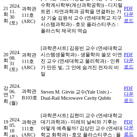
수학계사학부(계산과학공학))
- 디지털
2024.
21
PDF
과학관
11.
트윈 : 자연과학과 공학을 연결하는 가
회
다운
111호
30
상 기술
김원석 교수 (연세대학교 지구
회
로드
(ARC)
(토)
시스템과학과)
- 호모 플라스티쿠스 :
플라스틱 제국의 역습
[과학콘서트]
김응빈 교수 (연세대학교
2024.
20
시스템생물학과)
- 생물학의 쓸모
이연
PDF
과학관
08.
회
다운
진 교수 (연세대학교 물리학과)
- 인류
111호
31
회
로드
(ARC)
가 만든 빛, 그 안에 숨겨진 전자의 비
(토)
밀
2024.
강
PDF
과학관
06.
Steven M. Girvin 교수(Yale Univ.)
-
다운
연
17
B103호
Dual-Rail Microwave Cavity Qubits
로드
회
(월)
[과학콘서트]
김현미 교수 (연세대학교
2024.
19
대기과학과)
- 미래의 날씨와 기후는
PDF
과학관
05.
회
다운
어떻게 예측될까?
김상민 교수 (연세대
111호
18
회
로드
(ARC)
학교 화학과)
- 호모 플라스티쿠스 : 플
(토)