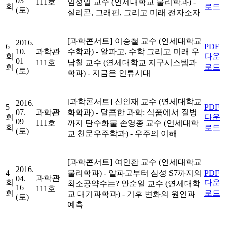
03
111호
임성일 교수 (연세대학교 물리학과)
-
회
로드
(토)
실리콘, 그래핀, 그리고 미래 전자소자
[과학콘서트]
이승철 교수 (연세대학교
2016.
6
PDF
10.
과학관
수학과)
- 알파고, 수학 그리고 미래
우
회
다운
01
111호
남칠 교수 (연세대학교 지구시스템과
회
로드
(토)
학과)
- 지금은 인류시대
[과학콘서트]
신인재 교수 (연세대학교
2016.
5
PDF
07.
과학관
화학과)
- 달콤한 과학: 식품에서 질병
회
다운
09
111호
까지 탄수화물
손영종 교수 (연세대학
회
로드
(토)
교 천문우주학과)
- 우주의 이해
[과학콘서트]
여인환 교수 (연세대학교
2016.
4
물리학과)
- 알파고부터 삼성 S7까지의
PDF
과학관
04.
회
다운
최소공약수는?
안순일 교수 (연세대학
16
111호
회
로드
교 대기과학과)
- 기후 변화의 원인과
(토)
예측