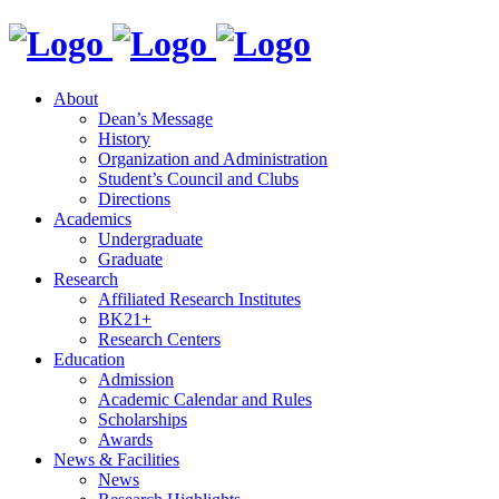
About
Dean’s Message
History
Organization and Administration
Student’s Council and Clubs
Directions
Academics
Undergraduate
Graduate
Research
Affiliated Research Institutes
BK21+
Research Centers
Education
Admission
Academic Calendar and Rules
Scholarships
Awards
News & Facilities
News