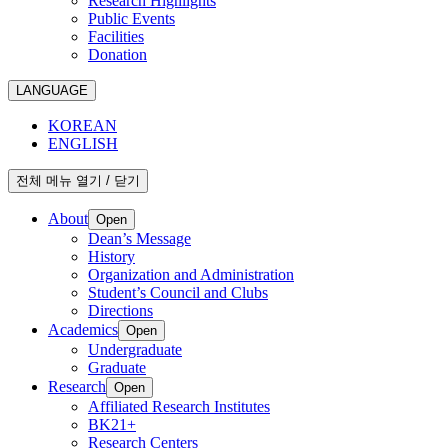
Research Highlights
Public Events
Facilities
Donation
LANGUAGE
KOREAN
ENGLISH
전체 메뉴 열기 / 닫기
About
Open
Dean’s Message
History
Organization and Administration
Student’s Council and Clubs
Directions
Academics
Open
Undergraduate
Graduate
Research
Open
Affiliated Research Institutes
BK21+
Research Centers